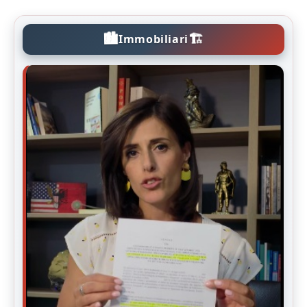
🏙️
🏗️
Immobiliari