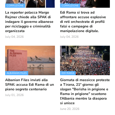
CORRUZIONE
CORRUZIONE
La reporter polacca Margo
Edi Rama si trova ad
Rejmer chiede alla SPAK di
affrontare accuse esplosive
indagare il governo albanese
di reti orchestrate di profili
per riciclaggio e criminalità
falsi e campagne di
organizzata
manipolazione digitale.
July 04, 2026
July 04, 2026
ALBANIAN FILES
EDI RAMA
Albanian Files inviati alla
Giornata di massicce proteste
SPAK: accusa Edi Rama di un
a Tirana, 21° giorno: gli
piano segreto centenario
slogan "Berisha in prigione e
Rama in prigione" scuotono
July 01, 2026
l'Albania mentre la diaspora
si unisce
June 20, 2026