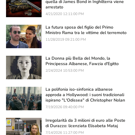
quella di James Bond in Inghilterra viene
arrestato
4/21/2020 12:11:00 PM
La futura sposa del figlio del Primo
Ministro Rama tra le vittime del terremoto
11/28/2019 09:21:00 PM
La Donna più Bella del Mondo, la
Principessa Albanese, Fawzia d'Egitto
2/24/2024 10:53:00 PM
La polifonia iso-sinfonica albanese
approda a Hollywood: i suoni tradizionali
ispirano "L'Odissea" di Christopher Nolan
7/19/2026 09:40:00 PM
Irregolarità da 3 milioni di euro alle Poste
di Durazzo: licenziata Elisabeta Mataj
7/14/2026 11:27:00 PM