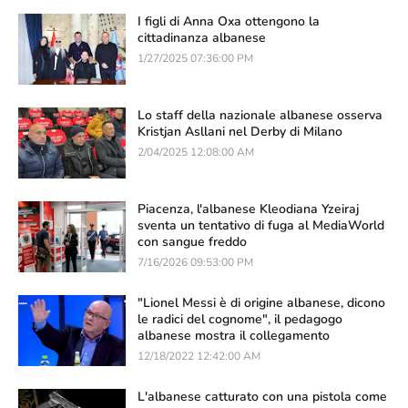
I figli di Anna Oxa ottengono la
cittadinanza albanese
1/27/2025 07:36:00 PM
Lo staff della nazionale albanese osserva
Kristjan Asllani nel Derby di Milano
2/04/2025 12:08:00 AM
Piacenza, l'albanese Kleodiana Yzeiraj
sventa un tentativo di fuga al MediaWorld
con sangue freddo
7/16/2026 09:53:00 PM
"Lionel Messi è di origine albanese, dicono
le radici del cognome", il pedagogo
albanese mostra il collegamento
12/18/2022 12:42:00 AM
L'albanese catturato con una pistola come