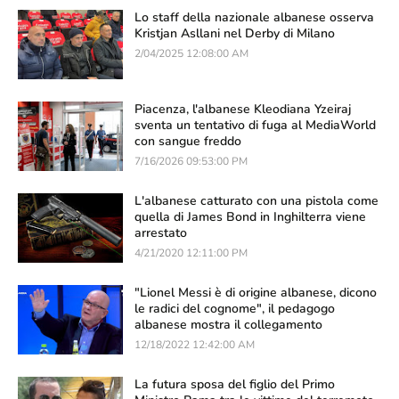
Lo staff della nazionale albanese osserva
Kristjan Asllani nel Derby di Milano
2/04/2025 12:08:00 AM
Piacenza, l'albanese Kleodiana Yzeiraj
sventa un tentativo di fuga al MediaWorld
con sangue freddo
7/16/2026 09:53:00 PM
L'albanese catturato con una pistola come
quella di James Bond in Inghilterra viene
arrestato
4/21/2020 12:11:00 PM
"Lionel Messi è di origine albanese, dicono
le radici del cognome", il pedagogo
albanese mostra il collegamento
12/18/2022 12:42:00 AM
La futura sposa del figlio del Primo