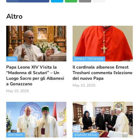
Altro
PAPA
ERNEST TROSHANI
Papa Leone XIV Visita la
Il cardinale albanese Ernest
“Madonna di Scutari” – Un
Troshani commenta l'elezione
Luogo Sacro per gli Albanesi
del nuovo Papa
a Genazzano
May 10, 2025
May 10, 2025
BEKTASHI
BAJRAM BEGAJ