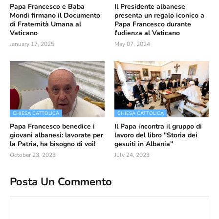
Papa Francesco e Baba
Il Presidente albanese
Mondi firmano il Documento
presenta un regalo iconico a
di Fraternità Umana al
Papa Francesco durante
Vaticano
l'udienza al Vaticano
January 17, 2025
May 07, 2024
CHIESA CATTOLICA
CHIESA CATTOLICA
Papa Francesco benedice i
Il Papa incontra il gruppo di
giovani albanesi: lavorate per
lavoro del libro "Storia dei
la Patria, ha bisogno di voi!
gesuiti in Albania"
October 23, 2023
July 24, 2023
Posta Un Commento