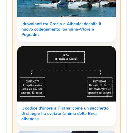
Idrovolanti tra Grecia e Albania: decolla il
nuovo collegamento Ioannina–Vlorë e
Pogradec
Il codice d'onore a Tirana: come un sacchetto
di ciliegie ha svelato l'anima della Besa
albanese