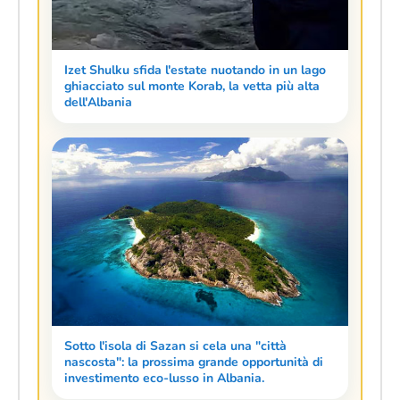
Izet Shulku sfida l'estate nuotando in un lago
ghiacciato sul monte Korab, la vetta più alta
dell'Albania
Sotto l'isola di Sazan si cela una "città
nascosta": la prossima grande opportunità di
investimento eco-lusso in Albania.