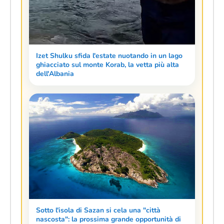
Izet Shulku sfida l'estate nuotando in un lago
ghiacciato sul monte Korab, la vetta più alta
dell'Albania
Sotto l'isola di Sazan si cela una "città
nascosta": la prossima grande opportunità di