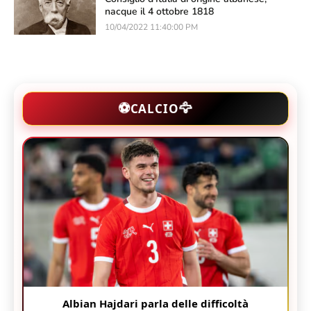
nacque il 4 ottobre 1818
10/04/2022 11:40:00 PM
🦅
⚽
CALCIO
Albian Hajdari parla delle difficoltà