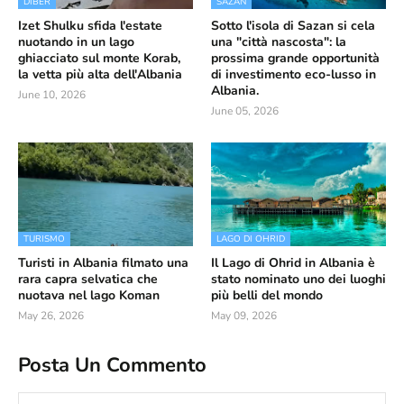
DIBËR
SAZAN
Izet Shulku sfida l'estate
Sotto l'isola di Sazan si cela
nuotando in un lago
una "città nascosta": la
ghiacciato sul monte Korab,
prossima grande opportunità
la vetta più alta dell'Albania
di investimento eco-lusso in
Albania.
June 10, 2026
June 05, 2026
TURISMO
LAGO DI OHRID
Turisti in Albania filmato una
Il Lago di Ohrid in Albania è
rara capra selvatica che
stato nominato uno dei luoghi
nuotava nel lago Koman
più belli del mondo
May 26, 2026
May 09, 2026
Posta Un Commento