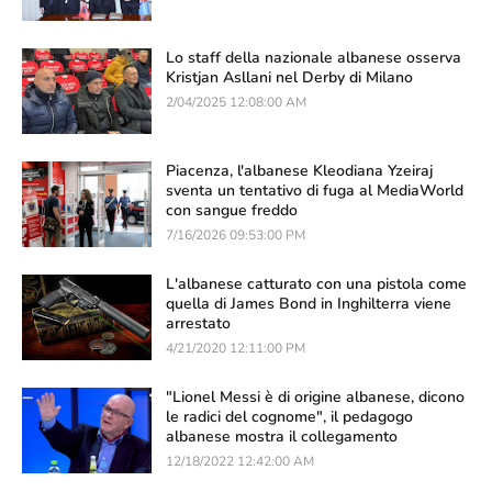
Lo staff della nazionale albanese osserva
Kristjan Asllani nel Derby di Milano
2/04/2025 12:08:00 AM
Piacenza, l'albanese Kleodiana Yzeiraj
sventa un tentativo di fuga al MediaWorld
con sangue freddo
7/16/2026 09:53:00 PM
L'albanese catturato con una pistola come
quella di James Bond in Inghilterra viene
arrestato
4/21/2020 12:11:00 PM
"Lionel Messi è di origine albanese, dicono
le radici del cognome", il pedagogo
albanese mostra il collegamento
12/18/2022 12:42:00 AM