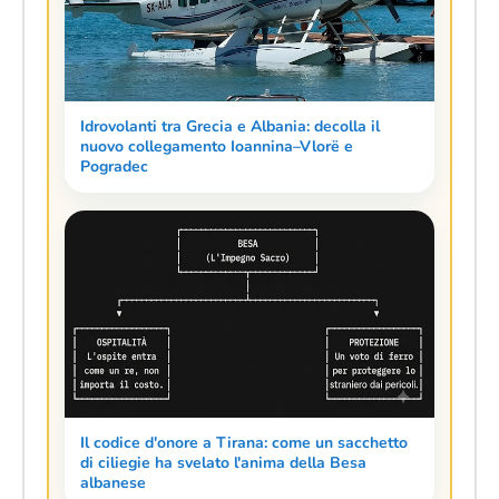
Idrovolanti tra Grecia e Albania: decolla il
nuovo collegamento Ioannina–Vlorë e
Pogradec
Il codice d'onore a Tirana: come un sacchetto
di ciliegie ha svelato l'anima della Besa
albanese