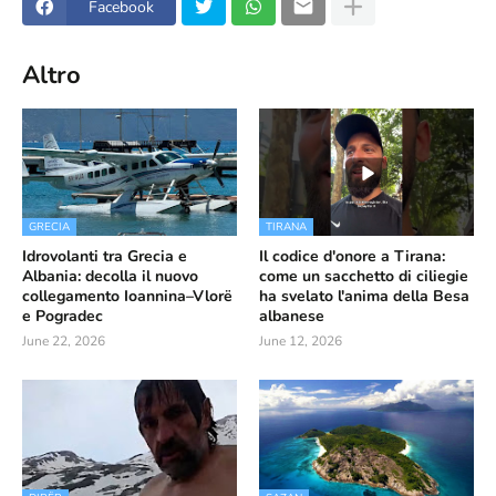
Facebook
Altro
GRECIA
TIRANA
Idrovolanti tra Grecia e
Il codice d'onore a Tirana:
Albania: decolla il nuovo
come un sacchetto di ciliegie
collegamento Ioannina–Vlorë
ha svelato l'anima della Besa
e Pogradec
albanese
June 22, 2026
June 12, 2026