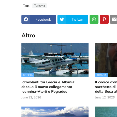
Tags
Turismo
Facebook
Twitter
Altro
GRECIA
TIRANA
Idrovolanti tra Grecia e Albania:
Il codice d'o
decolla il nuovo collegamento
sacchetto di 
Ioannina–Vlorë e Pogradec
della Besa a
June 22, 2026
June 12, 2026