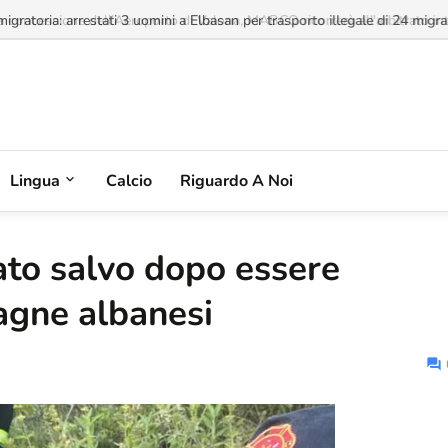
a concessione dell'Aeroporto di Valona, MABCO ricorrerà all'arbitrato inte
Lingua
Calcio
Riguardo A Noi
vato salvo dopo essere
agne albanesi