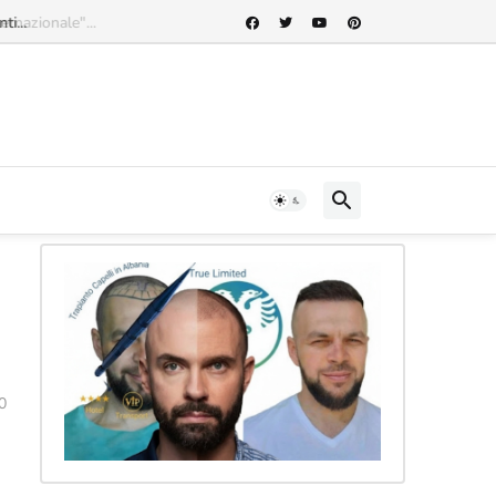
rnazionale"...
0