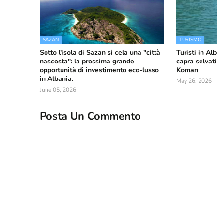
SAZAN
TURISMO
Sotto l'isola di Sazan si cela una "città
Turisti in Al
nascosta": la prossima grande
capra selvat
opportunità di investimento eco-lusso
Koman
in Albania.
May 26, 2026
June 05, 2026
Posta Un Commento