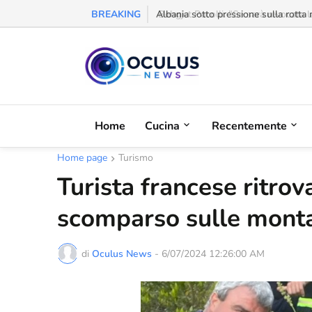
BREAKING
Behgjet Pacolli: "Se sarà revocata l
Home
Cucina
Recentemente
Home page
Turismo
Turista francese ritro
scomparso sulle mont
di
Oculus News
-
6/07/2024 12:26:00 AM