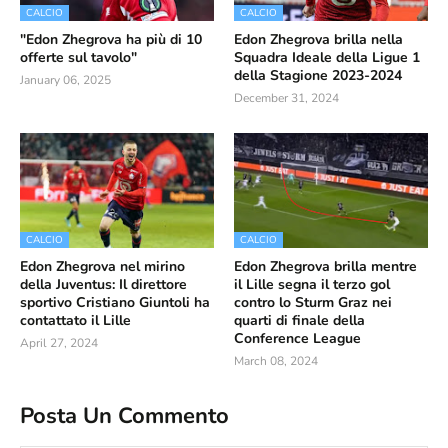
CALCIO
CALCIO
"Edon Zhegrova ha più di 10
Edon Zhegrova brilla nella
offerte sul tavolo"
Squadra Ideale della Ligue 1
della Stagione 2023-2024
January 06, 2025
December 31, 2024
CALCIO
CALCIO
Edon Zhegrova nel mirino
Edon Zhegrova brilla mentre
della Juventus: Il direttore
il Lille segna il terzo gol
sportivo Cristiano Giuntoli ha
contro lo Sturm Graz nei
contattato il Lille
quarti di finale della
Conference League
April 27, 2024
March 08, 2024
Posta Un Commento