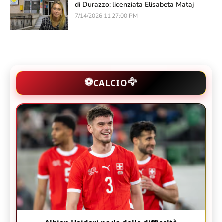
di Durazzo: licenziata Elisabeta Mataj
7/14/2026 11:27:00 PM
🦅
⚽
CALCIO