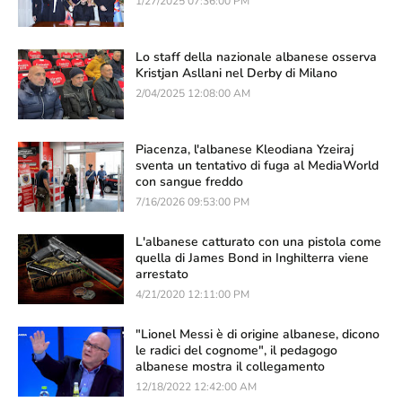
1/27/2025 07:36:00 PM
Lo staff della nazionale albanese osserva
Kristjan Asllani nel Derby di Milano
2/04/2025 12:08:00 AM
Piacenza, l'albanese Kleodiana Yzeiraj
sventa un tentativo di fuga al MediaWorld
con sangue freddo
7/16/2026 09:53:00 PM
L'albanese catturato con una pistola come
quella di James Bond in Inghilterra viene
arrestato
4/21/2020 12:11:00 PM
"Lionel Messi è di origine albanese, dicono
le radici del cognome", il pedagogo
albanese mostra il collegamento
12/18/2022 12:42:00 AM