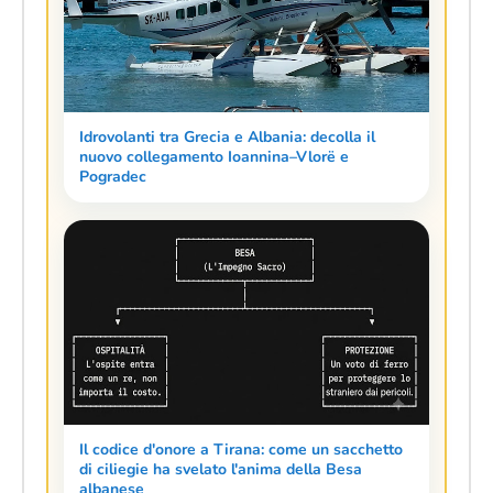
Idrovolanti tra Grecia e Albania: decolla il
nuovo collegamento Ioannina–Vlorë e
Pogradec
Il codice d'onore a Tirana: come un sacchetto
di ciliegie ha svelato l'anima della Besa
albanese