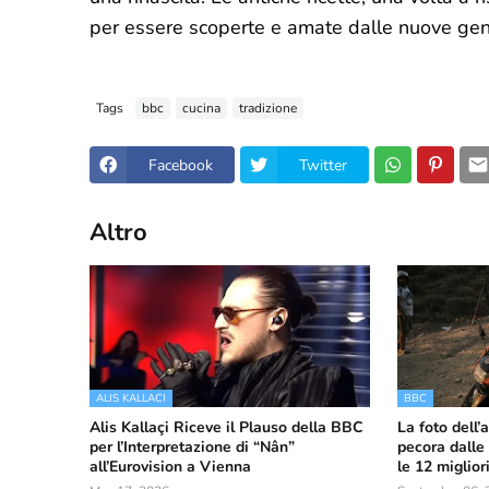
per essere scoperte e amate dalle nuove gen
Tags
bbc
cucina
tradizione
Facebook
Twitter
Altro
ALIS KALLACI
BBC
Alis Kallaçi Riceve il Plauso della BBC
La foto dell
per l’Interpretazione di “Nân”
pecora dalle
all’Eurovision a Vienna
le 12 miglio