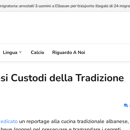
a concessione dell'Aeroporto di Valona, MABCO ricorrerà all'arbitrato inte
Lingua
Calcio
Riguardo A Noi
i Custodi della Tradizione
dedicato
un reportage alla cucina tradizionale albanese,
sheve (nonne) nel preservare e tramandare i segreti