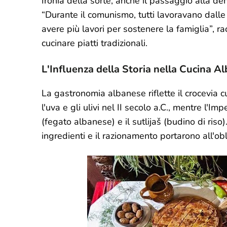
Ironia della sorte, anche il passaggio alla dem
“Durante il comunismo, tutti lavoravano dall
avere più lavori per sostenere la famiglia”,
cucinare piatti tradizionali.
L'Influenza della Storia nella Cucina A
La gastronomia albanese riflette il crocevia c
l'uva e gli ulivi nel II secolo a.C., mentre l'I
(fegato albanese) e il sutlijaš (budino di riso)
ingredienti e il razionamento portarono all'obl