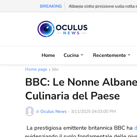
BREAKING
Behgjet Pacolli: "Se sarà revocata l
Home
Cucina
Recentemente
Home page
bbc
BBC: Le Nonne Albanes
Culinaria del Paese
di
Oculus News
-
3/11/2025 04:03:00 PM
La prestigiosa emittente britannica BBC ha
evidenziando il ruolo fondamentale delle gjy