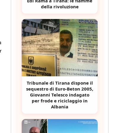
Edi Rama a Tirana: le fiamme
della rivoluzione
a
r
Tribunale di Tirana dispone il
sequestro di Euro-Beton 2005,
Giovanni Telesco indagato
per frode e riciclaggio in
Albania