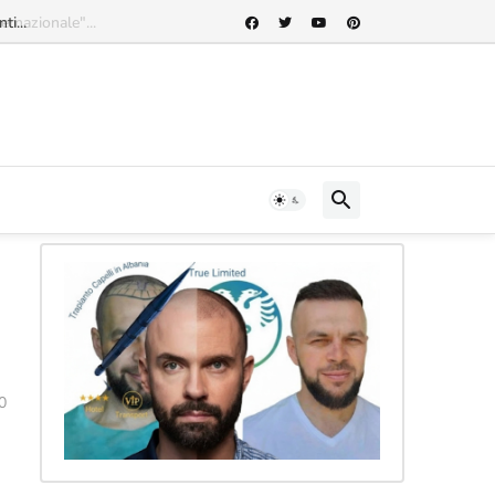
rnazionale"...
0