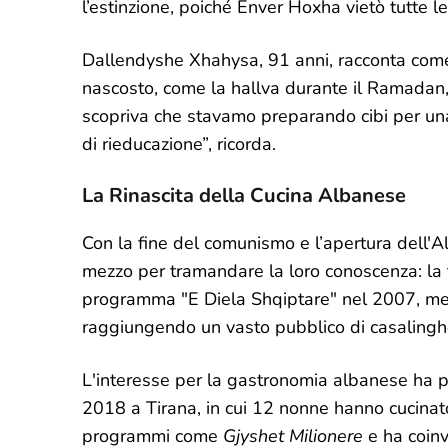
l’estinzione, poiché Enver Hoxha vietò tutte l
Dallendyshe Xhahysa, 91 anni, racconta come l
nascosto, come la hallva durante il Ramadan, 
scopriva che stavamo preparando cibi per una
di rieducazione”, ricorda.
La Rinascita della Cucina Albanese
Con la fine del comunismo e l’apertura dell'
mezzo per tramandare la loro conoscenza: la te
programma "E Diela Shqiptare" nel 2007, men
raggiungendo un vasto pubblico di casalinghe e
L'interesse per la gastronomia albanese ha p
2018 a Tirana, in cui 12 nonne hanno cucinat
programmi come
Gjyshet Milionere
e ha coinv