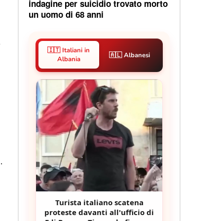
indagine per suicidio trovato morto
un uomo di 68 anni
o
🇮🇹 Italiani in
🇦🇱 Albanesi
Albania
.
Turista italiano scatena
proteste davanti all'ufficio di