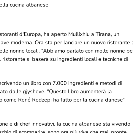
ella cucina albanese.
istoranti d'Europa, ha aperto Mullixhiu a Tirana, un
chiave moderna. Ora sta per lanciare un nuovo ristorante 
 delle nonne locali. “Abbiamo parlato con molte nonne pe
 ristorante si baserà su ingredienti locali e tecniche di
ta scrivendo un libro con 7.000 ingredienti e metodi di
ato dalle gjysheve. “Questo libro aumenterà la
o come René Redzepi ha fatto per la cucina danese”,
one e di chef innovativi, la cucina albanese sta vivendo
rischio di scomparire, sono ora più vive che mai, pronte