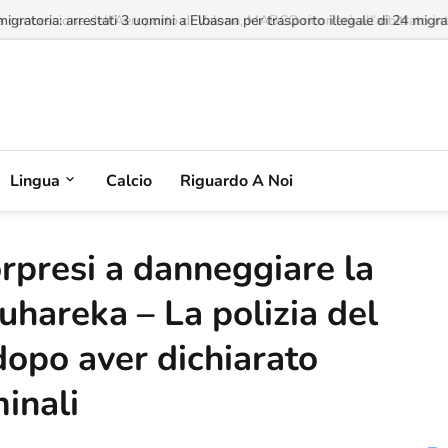
a concessione dell'Aeroporto di Valona, MABCO ricorrerà all'arbitrato inte
Lingua
Calcio
Riguardo A Noi
rpresi a danneggiare la
uhareka – La polizia del
dopo aver dichiarato
minali