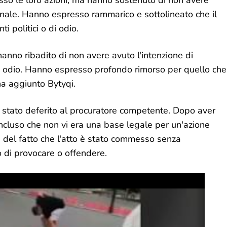
sso le loro azioni, ma hanno sostenuto di non avere
ionale. Hanno espresso rammarico e sottolineato che il
 politici o di odio.
hanno ribadito di non avere avuto l'intenzione di
re odio. Hanno espresso profondo rimorso per quello che
ha aggiunto Bytyqi.
 è stato deferito al procuratore competente. Dopo aver
oncluso che non vi era una base legale per un'azione
 del fatto che l'atto è stato commesso senza
 di provocare o offendere.