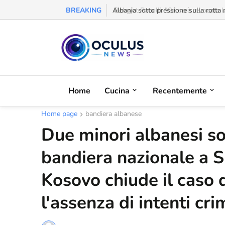
BREAKING
Behgjet Pacolli: "Se sarà revocata l
Home
Cucina
Recentemente
Home page
bandiera albanese
Due minori albanesi so
bandiera nazionale a S
Kosovo chiude il caso 
l'assenza di intenti cri