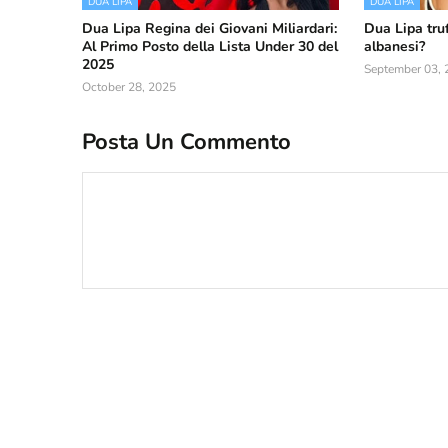
DUA LIPA
DUA LIPA
Dua Lipa Regina dei Giovani Miliardari:
Dua Lipa truf
Al Primo Posto della Lista Under 30 del
albanesi?
2025
September 03, 
October 28, 2025
Posta Un Commento