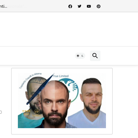
rnazionale"...
0