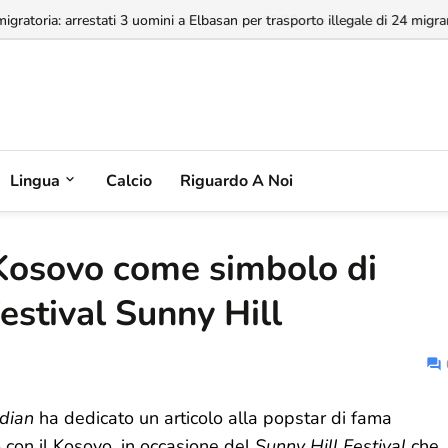
a concessione dell'Aeroporto di Valona, MABCO ricorrerà all'arbitrato inte
Lingua
Calcio
Riguardo A Noi
 Kosovo come simbolo di
estival Sunny Hill
dian
ha dedicato un articolo alla popstar di fama
con il Kosovo, in occasione del
Sunny Hill Festival
che