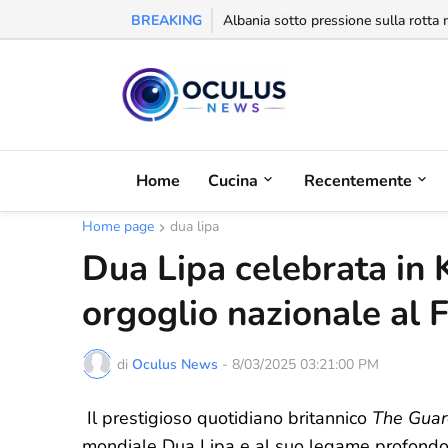
BREAKING
Behgjet Pacolli: "Se sarà revocata l
Home
Cucina
Recentemente
Home page
dua lipa
Dua Lipa celebrata in
orgoglio nazionale al F
di
Oculus News
-
8/03/2025 03:21:00 PM
Il prestigioso quotidiano britannico
The Guar
mondiale Dua Lipa e al suo legame profondo 