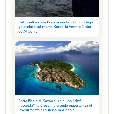
Izet Shulku sfida l'estate nuotando in un lago
ghiacciato sul monte Korab, la vetta più alta
dell'Albania
Sotto l'isola di Sazan si cela una "città
nascosta": la prossima grande opportunità di
investimento eco-lusso in Albania.