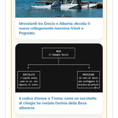
Idrovolanti tra Grecia e Albania: decolla il
nuovo collegamento Ioannina–Vlorë e
Pogradec
Il codice d'onore a Tirana: come un sacchetto
di ciliegie ha svelato l'anima della Besa
albanese