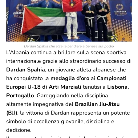
Dardan Spahia che alza la bandiera albanese sul podio
L’Albania continua a brillare sulla scena sportiva
internazionale grazie allo straordinario successo di
Dardan Spahia
, un giovane atleta albanese che
ha conquistato la
medaglia d’oro
ai
Campionati
Europei U-18 di Arti Marziali
tenutisi a
Lisbona,
Portogallo
. Gareggiando nella disciplina
altamente impegnativa del
Brazilian Jiu-Jitsu
(BJJ)
, la vittoria di Dardan rappresenta un potente
simbolo di eccellenza giovanile, disciplina e
dedizione.