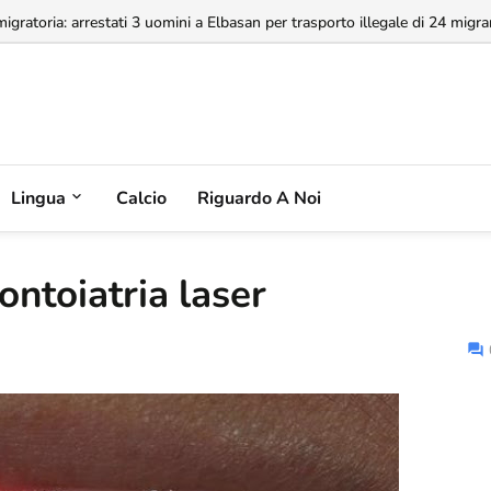
a concessione dell'Aeroporto di Valona, MABCO ricorrerà all'arbitrato inte
Lingua
Calcio
Riguardo A Noi
ontoiatria laser