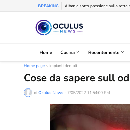
BREAKING
Behgjet Pacolli: "Se sarà revocata l
Home
Cucina
Recentemente
Home page
impianti dentali
Cose da sapere sull od
di
Oculus News
-
7/05/2022 11:54:00 PM