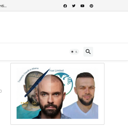
rnazionale"...
0