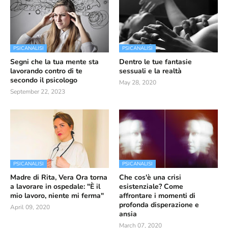
PSICANALISI
PSICANALISI
Segni che la tua mente sta
Dentro le tue fantasie
lavorando contro di te
sessuali e la realtà
secondo il psicologo
May 28, 2020
September 22, 2023
PSICANALISI
PSICANALISI
Madre di Rita, Vera Ora torna
Che cos'è una crisi
a lavorare in ospedale: "È il
esistenziale? Come
mio lavoro, niente mi ferma"
affrontare i momenti di
profonda disperazione e
April 09, 2020
ansia
March 07, 2020