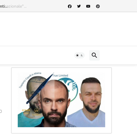
rnazionale"...
0