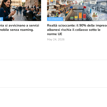
NE
ECONOMIA
nia si avvicinano a servizi
Realtà scioccante: il 90% delle impres
 mobile senza roaming.
albanesi rischia il collasso sotto le
norme UE
May 24, 2026