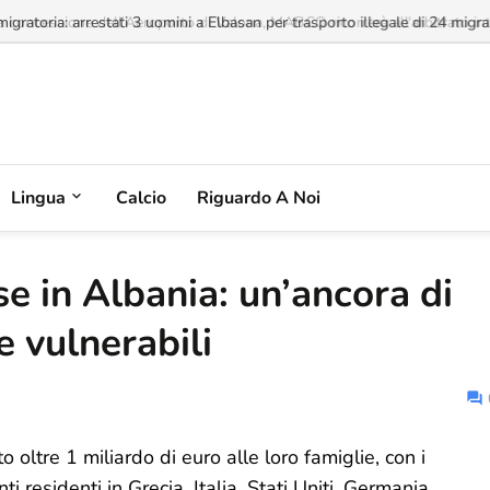
a concessione dell'Aeroporto di Valona, MABCO ricorrerà all'arbitrato inte
Lingua
Calcio
Riguardo A Noi
e in Albania: un’ancora di
e vulnerabili
oltre 1 miliardo di euro alle loro famiglie, con i
ti residenti in Grecia, Italia, Stati Uniti, Germania,