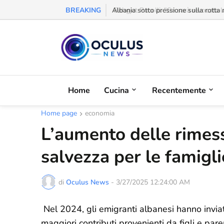
BREAKING
Behgjet Pacolli: "Se sarà revocata l
Home
Cucina
Recentemente
Home page
economia
L’aumento delle rimess
salvezza per le famigli
di
Oculus News
-
3/27/2025 12:24:00 AM
Nel 2024, gli emigranti albanesi hanno inviato 
maggiori contributi provenienti da figli e paren