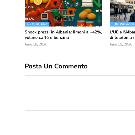
AGRICULTURA
COMUNICAZIO
Shock prezzi in Albania: limoni a +42%,
L'UE e l'Alba
volano caffè e benzina
di telefonia
June 16, 2026
June 15, 2026
Posta Un Commento