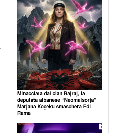
e
i
Minacciata dal clan Bajraj, la
deputata albanese “Neomalsorja”
Marjana Koçeku smaschera Edi
Rama