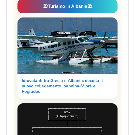
🏖️
Turismo in Albania
🏖️
Idrovolanti tra Grecia e Albania: decolla il
nuovo collegamento Ioannina–Vlorë e
Pogradec