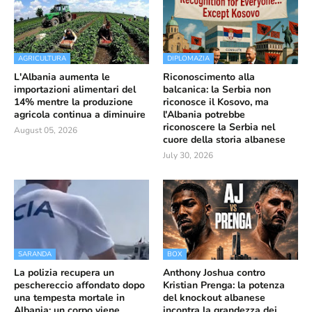
AGRICULTURA
DIPLOMAZIA
L'Albania aumenta le
Riconoscimento alla
importazioni alimentari del
balcanica: la Serbia non
14% mentre la produzione
riconosce il Kosovo, ma
agricola continua a diminuire
l'Albania potrebbe
riconoscere la Serbia nel
August 05, 2026
cuore della storia albanese
July 30, 2026
SARANDA
BOX
La polizia recupera un
Anthony Joshua contro
peschereccio affondato dopo
Kristian Prenga: la potenza
una tempesta mortale in
del knockout albanese
Albania; un corpo viene
incontra la grandezza dei