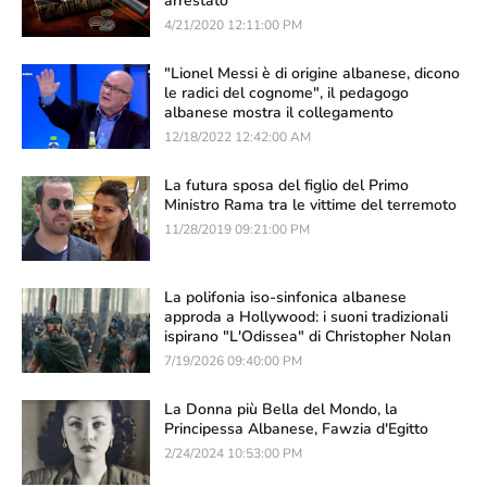
arrestato
4/21/2020 12:11:00 PM
"Lionel Messi è di origine albanese, dicono
le radici del cognome", il pedagogo
albanese mostra il collegamento
12/18/2022 12:42:00 AM
La futura sposa del figlio del Primo
Ministro Rama tra le vittime del terremoto
11/28/2019 09:21:00 PM
La polifonia iso-sinfonica albanese
approda a Hollywood: i suoni tradizionali
ispirano "L'Odissea" di Christopher Nolan
7/19/2026 09:40:00 PM
La Donna più Bella del Mondo, la
Principessa Albanese, Fawzia d'Egitto
2/24/2024 10:53:00 PM