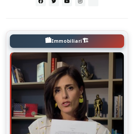
🏙️
🏗️
Immobiliari