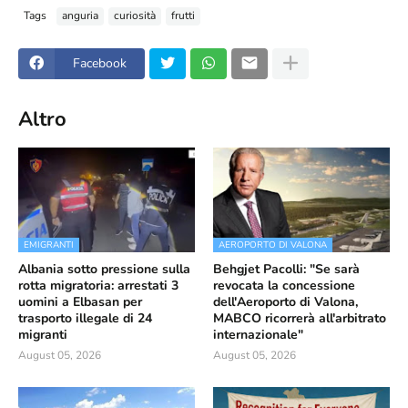
Tags
anguria
curiosità
frutti
Facebook
Altro
EMIGRANTI
AEROPORTO DI VALONA
Albania sotto pressione sulla
Behgjet Pacolli: "Se sarà
rotta migratoria: arrestati 3
revocata la concessione
uomini a Elbasan per
dell'Aeroporto di Valona,
trasporto illegale di 24
MABCO ricorrerà all'arbitrato
migranti
internazionale"
August 05, 2026
August 05, 2026