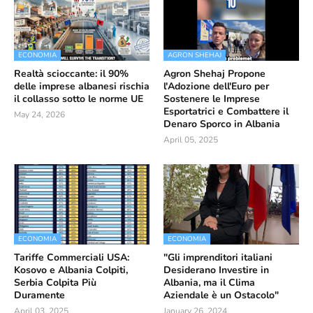
ECONOMIA
AGRON SHEHAJ
Realtà scioccante: il 90%
Agron Shehaj Propone
delle imprese albanesi rischia
l'Adozione dell'Euro per
il collasso sotto le norme UE
Sostenere le Imprese
Esportatrici e Combattere il
May 24, 2026
Denaro Sporco in Albania
April 05, 2025
ECONOMIA
ECONOMIA
Tariffe Commerciali USA:
"Gli imprenditori italiani
Kosovo e Albania Colpiti,
Desiderano Investire in
Serbia Colpita Più
Albania, ma il Clima
Duramente
Aziendale è un Ostacolo"
April 03, 2025
January 26, 2024