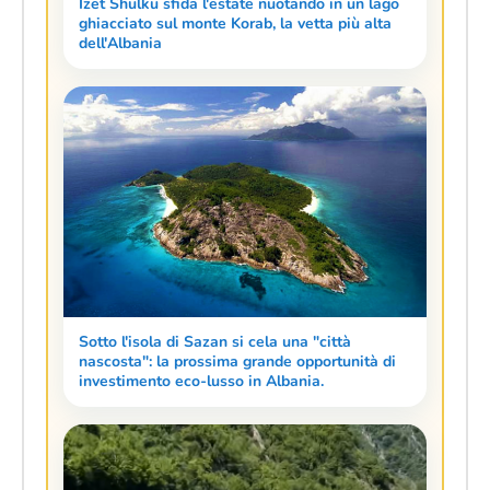
Izet Shulku sfida l'estate nuotando in un lago
ghiacciato sul monte Korab, la vetta più alta
dell'Albania
Sotto l'isola di Sazan si cela una "città
nascosta": la prossima grande opportunità di
investimento eco-lusso in Albania.