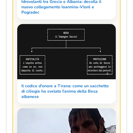
Idrovolanti tra Grecia e Albania: decolla il
nuovo collegamento Ioannina–Vlorë e
Pogradec
Il codice d'onore a Tirana: come un sacchetto
di ciliegie ha svelato l'anima della Besa
albanese