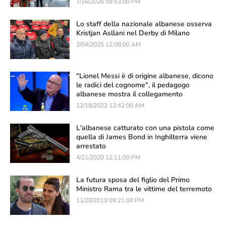
7/16/2026 09:53:00 PM
Lo staff della nazionale albanese osserva
Kristjan Asllani nel Derby di Milano
2/04/2025 12:08:00 AM
"Lionel Messi è di origine albanese, dicono
le radici del cognome", il pedagogo
albanese mostra il collegamento
12/18/2022 12:42:00 AM
L'albanese catturato con una pistola come
quella di James Bond in Inghilterra viene
arrestato
4/21/2020 12:11:00 PM
La futura sposa del figlio del Primo
Ministro Rama tra le vittime del terremoto
11/28/2019 09:21:00 PM