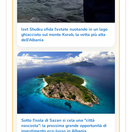
Izet Shulku sfida l'estate nuotando in un lago
ghiacciato sul monte Korab, la vetta più alta
dell'Albania
Sotto l'isola di Sazan si cela una "città
nascosta": la prossima grande opportunità di
investimento eco-lusso in Albania.