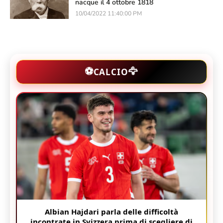
nacque il 4 ottobre 1818
10/04/2022 11:40:00 PM
🦅
⚽
CALCIO
Albian Hajdari parla delle difficoltà
incontrate in Svizzera prima di scegliere di