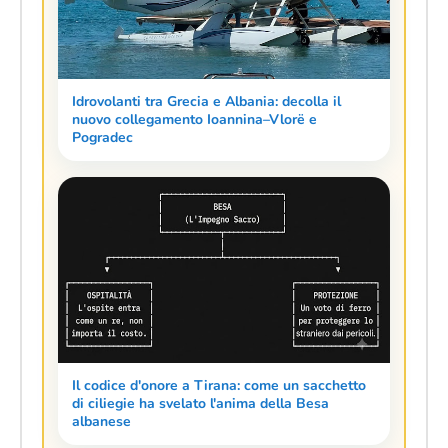
Idrovolanti tra Grecia e Albania: decolla il
nuovo collegamento Ioannina–Vlorë e
Pogradec
Il codice d'onore a Tirana: come un sacchetto
di ciliegie ha svelato l'anima della Besa
albanese