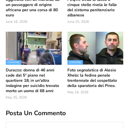
un passeggero di origine
cinque stelle rivela le falle
africana per una corsa di 80
del sistema penitenziario
euro
albanese
June 16, 2026
June 15, 2026
CRIMINE
CRIMINE
Durazzo: donna di 46 anni
Foto segnaletica di Alesio
cade dal 5° piano nel
Xhelo: la fedina penale
quartiere 18; in un'altra
trentennale del sospettato
indagine per suicidio trovato
della sparatoria del Pireo.
morto un uomo di 68 anni
May 24, 2026
May 25, 2026
Posta Un Commento