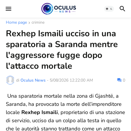
Home page
crimine
Rexhep Ismaili ucciso in una
sparatoria a Saranda mentre
l'aggressore fugge dopo
l'attacco mortale
di
Oculus News
-
5/08/2026 12:22:00 AM
0
Una sparatoria mortale nella zona di Gjashtë, a
Saranda, ha provocato la morte dell’imprenditore
locale
Rexhep Ismaili
, proprietario di una stazione
di servizio, ucciso da un colpo alla testa in quello
che le autorità stanno trattando come un attacco