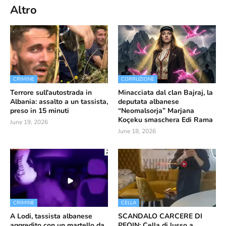
Altro
CRIMINE
CORRUZIONE
Terrore sull'autostrada in
Minacciata dal clan Bajraj, la
Albania: assalto a un tassista,
deputata albanese
preso in 15 minuti
“Neomalsorja” Marjana
Koçeku smaschera Edi Rama
June 19, 2026
June 18, 2026
CRIMINE
CELLA
A Lodi, tassista albanese
SCANDALO CARCERE DI
aggredito con un martello da
PEQIN: Cella di lusso a