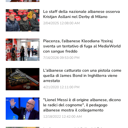
Lo staff della nazionale albanese osserva
Kristjan Asllani nel Derby di Milano
2/04/2025 12:08:00 AM
Piacenza, l'albanese Kleodiana Yzeiraj
sventa un tentativo di fuga al MediaWorld
con sangue freddo
7/16/2026 09:53:00 PM
L'albanese catturato con una pistola come
quella di James Bond in Inghilterra viene
arrestato
4/21/2020 12:11:00 PM
"Lionel Messi è di origine albanese, dicono
le radici del cognome", il pedagogo
albanese mostra il collegamento
12/18/2022 12:42:00 AM