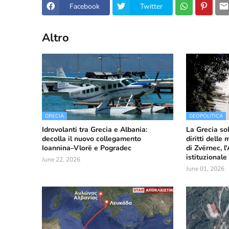
Facebook
Twitter
Altro
GRECIA
GEOPOLITICA
Idrovolanti tra Grecia e Albania:
La Grecia so
decolla il nuovo collegamento
diritti delle
Ioannina–Vlorë e Pogradec
di Zvërnec, l
istituzionale
June 22, 2026
June 01, 2026