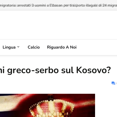
a concessione dell'Aeroporto di Valona, MABCO ricorrerà all'arbitrato inte
Lingua
Calcio
Riguardo A Noi
ni greco-serbo sul Kosovo?