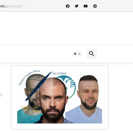
rnazionale"...
0