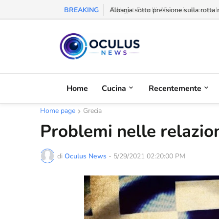
BREAKING
Behgjet Pacolli: "Se sarà revocata l
Home
Cucina
Recentemente
Home page
Grecia
Problemi nelle relazio
di
Oculus News
-
5/29/2021 02:20:00 PM