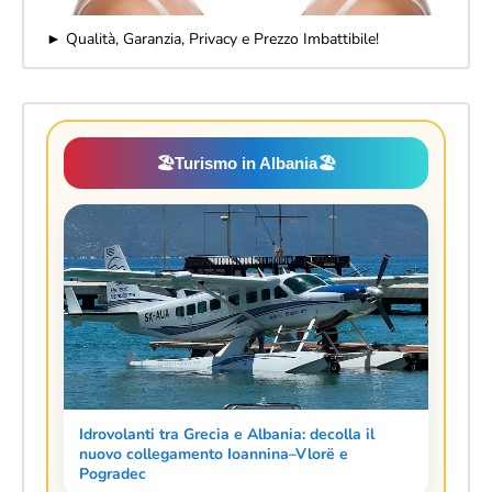
► Qualità, Garanzia, Privacy e Prezzo Imbattibile!
🏖️
Turismo in Albania
🏖️
Idrovolanti tra Grecia e Albania: decolla il
nuovo collegamento Ioannina–Vlorë e
Pogradec