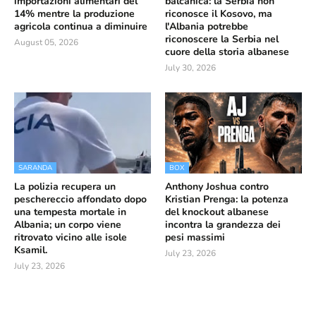
importazioni alimentari del
balcanica: la Serbia non
14% mentre la produzione
riconosce il Kosovo, ma
agricola continua a diminuire
l'Albania potrebbe
riconoscere la Serbia nel
August 05, 2026
cuore della storia albanese
July 30, 2026
SARANDA
BOX
La polizia recupera un
Anthony Joshua contro
peschereccio affondato dopo
Kristian Prenga: la potenza
una tempesta mortale in
del knockout albanese
Albania; un corpo viene
incontra la grandezza dei
ritrovato vicino alle isole
pesi massimi
Ksamil.
July 23, 2026
July 23, 2026