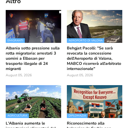
Altro
EMIGRANTI
AEROPORTO DI VALONA
Albania sotto pressione sulla
Behgjet Pacolli: "Se sarà
rotta migratoria: arrestati 3
revocata la concessione
uomini a Elbasan per
dell'Aeroporto di Valona,
trasporto illegale di 24
MABCO ricorrerà all'arbitrato
migranti
internazionale"
August 05, 2026
August 05, 2026
AGRICULTURA
DIPLOMAZIA
L'Albania aumenta le
Riconoscimento alla